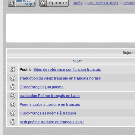
Hadès
→
Les Forums d'Hadès
→
Traduct
Sujets 
Sujet
Post-it
:
Sites de référence sur l'ancien français
Traduction du vieux français en français normal
[Turc>français] un poème
traduction Poème français en Latin
Poeme arabe à traduire en français
[Turc>français] Poème à traduire
petit poème traduire en français svp !