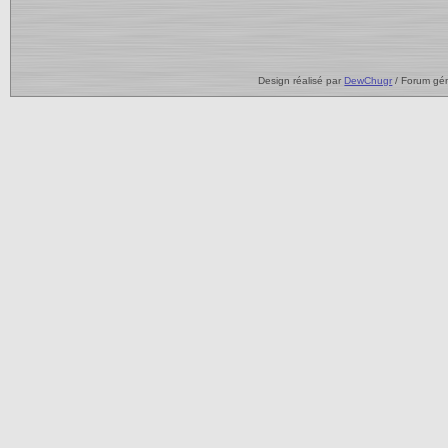
Design réalisé par
DewChugr
/ Forum gé