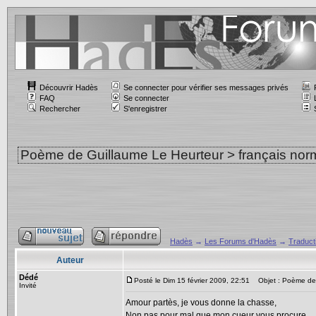
Découvrir Hadès
Se connecter pour vérifier ses messages privés
FAQ
Se connecter
Rechercher
S'enregistrer
Poème de Guillaume Le Heurteur > français nor
Hadès
→
Les Forums d'Hadès
→
Traduct
Auteur
Dédé
Posté le Dim 15 février 2009, 22:51
Objet : Poème de G
Invité
Amour partès, je vous donne la chasse,
Non pas pour mal que mon cueur vous procure,