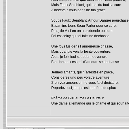
Mais Faulx Semblant, qui met du tout sa cure
A decevoir, vous banit de ma grace.
Soubz Faulx Semblant, Amour Danger pourchass
Et par fins´tours Beau Parler pour ce cure;
Puis, de Va-t´en on a prebende ou cure:
Fol est celuy qui tel faict ne dechasse.
Une foys fus dens l´amoureuse chasse,
Mais quant je veiz la feinte couverture,
Alors je feiz tout soubdain ouverture:
Bien hereulx est qui d´amours se dechasse.
Jeunes amants, qui n´arrestez en place,
Considerez ung peu vorstre aventure:
S´en voz amours on ne vous faict droicture,
Departez tost, temps est que l´on desplac
Poême de Guillaume Le Heurteur
Une dame allemande qui le chante et qui souhaiter