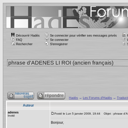
Découvrir Hadès
Se connecter pour vérifier ses messages privés
FAQ
Se connecter
Rechercher
S'enregistrer
phrase d'ADENES LI ROI (ancien français)
Hadès
→
Les Forums d'Hadès
→
Traduct
Auteur
adenes
Posté le Lun 5 janvier 2009, 19:44
Objet : phrase d'A
Invité
Bonjour,