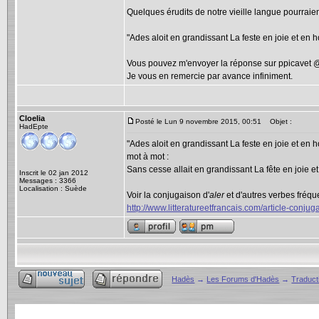
Quelques érudits de notre vieille langue pourraie
"Ades aloit en grandissant La feste en joie et en h
Vous pouvez m'envoyer la réponse sur ppicavet @
Je vous en remercie par avance infiniment.
Cloelia
Posté le Lun 9 novembre 2015, 00:51
Objet :
HadEpte
"Ades aloit en grandissant La feste en joie et en h
mot à mot :
Sans cesse allait en grandissant La fête en joie et
Inscrit le 02 jan 2012
Messages : 3366
Localisation : Suède
Voir la conjugaison d'
aler
et d'autres verbes fréque
http://www.litteratureetfrancais.com/article-conj
Hadès
→
Les Forums d'Hadès
→
Traduct