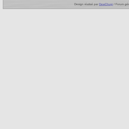
Design réalisé par
DewChugr
/ Forum gé