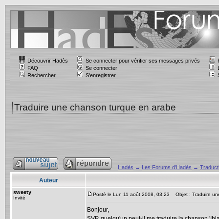
Découvrir Hadès
Se connecter pour vérifier ses messages privés
FAQ
Se connecter
Rechercher
S'enregistrer
Traduire une chanson turque en arabe
Hadès
→
Les Forums d'Hadès
→
Traduct
Auteur
sweety
Posté le Lun 11 août 2008, 03:23
Objet : Traduire un
Invité
Bonjour,
SVP, quelqu'un peut-il me traduire la chanson 'Ihla