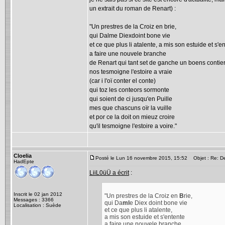
un extrait du roman de Renart) :
"Un prestres de la Croiz en brie,
qui Dalme Diexdoint bone vie
et ce que plus li atalente, a mis son estuide et s'e
a faire une nouvele branche
de Renart qui tant set de ganche un boens contierr
nos tesmoigne l'estoire a vraie
(car i l'oï conter el conte)
qui toz les conteors sormonte
qui soient de ci jusqu'en Puille
mes que chascuns oïr la vuille
et por ce la doit on mieuz croire
qu'il tesmoigne l'estoire a voire."
Cloelia
Posté le Lun 16 novembre 2015, 15:52
Objet : Re: De
HadEpte
LiiL0üÜ a écrit
:
Inscrit le 02 jan 2012
"Un prestres de la Croiz en
B
rie,
Messages : 3366
qui Da
ml
e Diex doint bone vie
Localisation : Suède
et ce que plus li atalente,
a mis son estuide et s'entente
a faire une nouvele branche