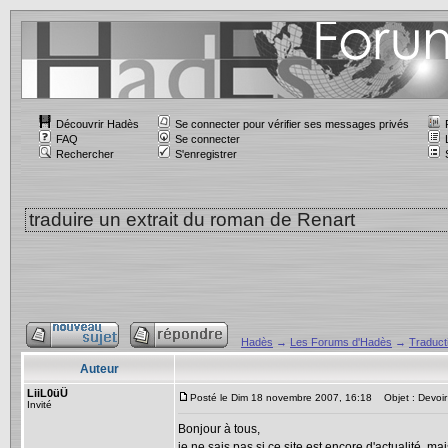
Découvrir Hadès
Se connecter pour vérifier ses messages privés
FAQ
Se connecter
Rechercher
S'enregistrer
traduire un extrait du roman de Renart
Hadès
→
Les Forums d'Hadès
→
Traduct
Auteur
LiiL0üÜ
Posté le Dim 18 novembre 2007, 16:18
Objet : Devoir 
Invité
Bonjour à tous,
je ne sais pas si ce site est encore d'actualité, ma