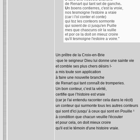
de Renart qui tant set de ganche
.
U
n boens contierres, c'est la vroie,
nos tesmoigne l'estoire a vraie
(car i l'oï conter el conte)
qui toz les conteors sormonte
qui soient de ci jusqu'en Puille
mes que chascuns oïr la vuille
et por ce la doit on mieuz croire
qu'il tesmoigne l'estoire a voire."
Un prêtre de la Croix-en-Brie
-que le seigneur Dieu lui donne une sainte vie
et comble ses plus chers désirs !-
a mis toute son application
à faire une nouvelle branche
de Renart qui tant connaît de tromperies.
Un bon conteur, c’est la vérité,
certifie que l’histoire est vraie
(car je l'ai entendu raconter cela dans le récit)
un conteur qui surmonte tous les autres conteurs
qui sont d'ici jusqu' à ceux qui sont en Pouille ¹
à condition que chacun veuille l'écouter
et pour cela, on doit mieux croire
qu'il est le témoin d'une histoire vraie.
___________