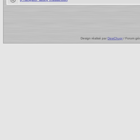
Design réalisé par
DewChugr
/ Forum gé