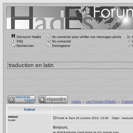
Découvrir Hadès
Se connecter pour vérifier ses messages privés
FAQ
Se connecter
Rechercher
S'enregistrer
traduction en latin
Hadès
→
Les Forums d'Hadès
→
Traducti
Auteur
mimoi
Posté le Sam 18 octobre 2014, 13:38
Objet : traductio
Invité
Bonjours,
je doit traduire c'est mais je n'y arrive pas