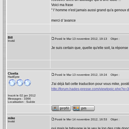
Voici ma frase
" l' homme n'est jamais aussi grand qu'a genoux d
merci d 'avance
Bill
Posté le Mar 13 novembre 2012, 19:13
Objet :
Invité
Je suis certain que, quelle qu'elle soit, la répo
Cloelia
Posté le Mar 13 novembre 2012, 19:24
Objet :
HadEpte
J'ai déjà fait cette traduction pour vous mike, pos
http://forum.hades-presse.com/viewtopic.php?p=
Inscrit le 02 jan 2012
Messages : 3366
Localisation : Suède
mike
Posté le Mer 14 novembre 2012, 16:53
Objet :
Invité
oui mais le tatouage je le veu le lon des cote don