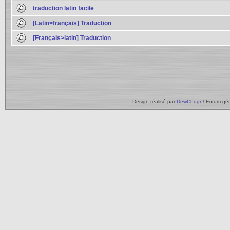
traduction latin facile
[Latin>français] Traduction
[Français>latin] Traduction
Design réalisé par
DewChugr
/ Forum gé