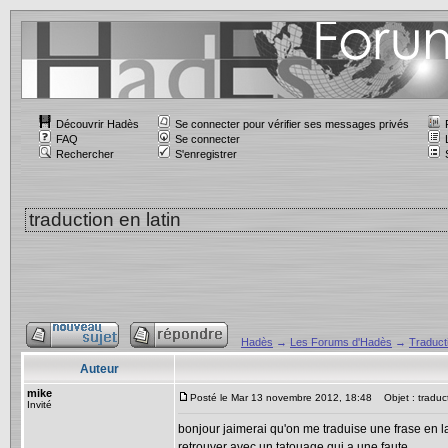
Découvrir Hadès
Se connecter pour vérifier ses messages privés
FAQ
Se connecter
Rechercher
S'enregistrer
traduction en latin
Hadès
→
Les Forums d'Hadès
→
Traducti
Auteur
mike
Posté le Mar 13 novembre 2012, 18:48
Objet : traduct
Invité
bonjour jaimerai qu'on me traduise une frase en l
retrouver avec un tatouage qui a une faute ...