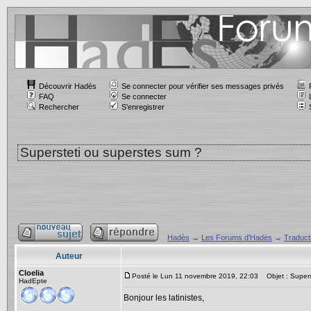
Découvrir Hadès
Se connecter pour vérifier ses messages privés
FAQ
Se connecter
Rechercher
S'enregistrer
Supersteti ou superstes sum ?
Hadès
→
Les Forums d'Hadès
→
Traducti
Auteur
Cloelia
Posté le Lun 11 novembre 2019, 22:03
Objet : Supers
HadEpte
Bonjour les latinistes,