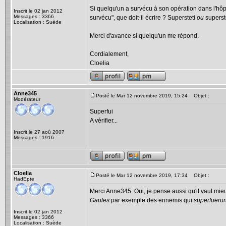
Si quelqu'un a survécu à son opération dans l'hôpi
Inscrit le 02 jan 2012
Messages : 3366
survécu", que doit-il écrire ? Supersteti
ou
superst
Localisation : Suède
Merci d'avance si quelqu'un me répond.
Cordialement,
Cloelia
Anne345
Posté le Mar 12 novembre 2019, 15:24
Objet :
Modérateur
Superfui
A vérifier...
Inscrit le 27 aoû 2007
Messages : 1916
Cloelia
Posté le Mar 12 novembre 2019, 17:34
Objet :
HadEpte
Merci Anne345. Oui, je pense aussi qu'il vaut mi
Gaules
par exemple des ennemis qui
superfuerun
Inscrit le 02 jan 2012
Messages : 3366
Localisation : Suède