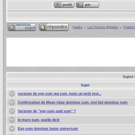
Hadès
→
Les Forums d'Hadès
→
Traducti
Sujets 
Sujet
variante de ego sum qui sum. juste un petit mot...
Confirmation de Meae vitae dominus sum, mei fati dominus sum
Variante de "ego sum quid sum" ?
In muro sum, puelle dicit
Ego sum dominus huius universum