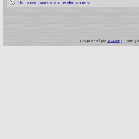
Humo sum humani nil a me alienum puto
Design réalisé par
DewChugr
/ Forum gé