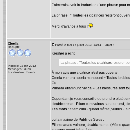
J'aimerais avoir la traduction d'une phrase pour m
La phrase : " Toutes les cicatrices resteront ouvert
Merci d'avance a tous !
Cloelia
Posté le Mer 17 juillet 2013, 14:44
Objet :
HadEpte
Kresher a écrit
:
La phrase : "Toutes les cicatrices resteront o
Inscrit le 02 jan 2012
Messages : 3366
Localisation : Suède
À mon avis une cicatrice n'est pas ouverte.
Omnia vulnera aperta manebunt = Toutes les bless
Ou
Vulnera etiamnunc vivida = Les blessures sont tou
Cependant je vous conseille de prendre plutôt un
cicatrice reste : Etiam cum vulnus sanatum est, cic
Les mots
: etiam cum - quand même, vulnus - la bles
ou la maxime de Publilius Syrus :
Etiam sanato vulnere, cicatrix manet. (Même quand 