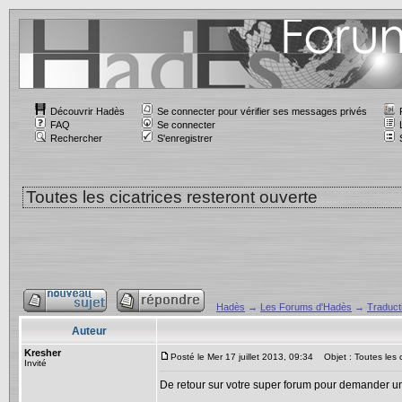
Découvrir Hadès
Se connecter pour vérifier ses messages privés
FAQ
Se connecter
Rechercher
S'enregistrer
Toutes les cicatrices resteront ouverte
Hadès
→
Les Forums d'Hadès
→
Traducti
Auteur
Kresher
Posté le Mer 17 juillet 2013, 09:34
Objet : Toutes les c
Invité
De retour sur votre super forum pour demander une