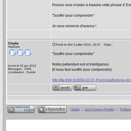
Pouvez vous m'aider à traduire cette phrase d' Eschy
"Souffrir pour comprendre"
Je vous remercie d'avance !
Cloelia
Posté le Dim 3 juillet 2016, 18:37
Objet :
HadEpte
"Souffrir pour comprendre"
Nobis patiendum est ut intelligamus
Inscrit le 02 jan 2012
Messages : 3366
(Il nous faut souffrir pour comprendre)
Localisation : Suède
http://lta.frdm.fr/2006-02-07-Psychopathologie-
Hadès
→
Les Forums d'Hadès
→
Traducti