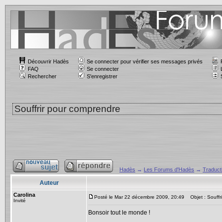
Découvrir Hadès
Se connecter pour vérifier ses messages privés
FAQ
Se connecter
Rechercher
S'enregistrer
Souffrir pour comprendre
Hadès
→
Les Forums d'Hadès
→
Traducti
Auteur
Carolina
Posté le Mar 22 décembre 2009, 20:49
Objet : Souffr
Invité
Bonsoir tout le monde !