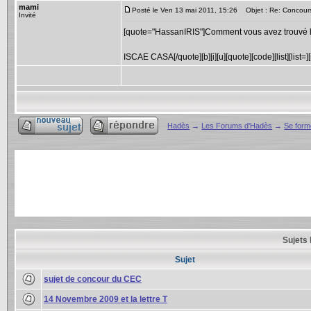
mami
Posté le Ven 13 mai 2011, 15:26
Objet : Re: Concour
Invité
[quote="HassanIRIS"]Comment vous avez trouvé 
ISCAE CASA[/quote][b][i][u][quote][code][list][list=][img]
Hadès
→
Les Forums d'Hadès
→
Se forme
Sujets 
Sujet
sujet de concour du CEC
14 Novembre 2009 et la lettre T