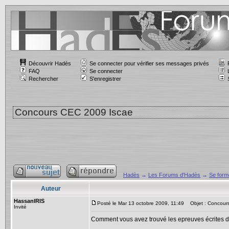
Découvrir Hadès
Se connecter pour vérifier ses messages privés
FAQ
Se connecter
Rechercher
S'enregistrer
Concours CEC 2009 Iscae
Hadès
→
Les Forums d'Hadès
→
Se forme
Auteur
HassanIRIS
Posté le Mar 13 octobre 2009, 11:49
Objet : Concour
Invité
Comment vous avez trouvé les epreuves écrites