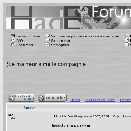
Découvrir Hadès
Se connecter pour vérifier ses messages privés
FAQ
Se connecter
Rechercher
S'enregistrer
Le malheur aime la compagnie
Hadès
→
Les Forums d'Hadès
→
Traducti
Auteur
nad
Posté le Dim 16 septembre 2007, 13:37
Objet : Le ma
Invité
traduction français>latin