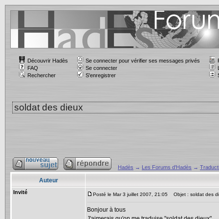
Découvrir Hadès
Se connecter pour vérifier ses messages privés
FAQ
Se connecter
Rechercher
S'enregistrer
soldat des dieux
Hadès
→
Les Forums d'Hadès
→
Traducti
Auteur
Invité
Posté le Mar 3 juillet 2007, 21:05
Objet : soldat des d
Bonjour à tous
J'aimerais qu'on me traduise "soldat des dieux".