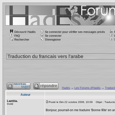
Découvrir Hadès
Se connecter pour vérifier ses messages privés
FAQ
Se connecter
Rechercher
S'enregistrer
Traduction du francais vers l'arabe
Hadès
→
Les Forums d'Hadès
→
Traduct
Auteur
Laetitia.
Posté le Dim 22 octobre 2006, 10:09
Objet : Traductio
Invité
Bonjour, pourrait-on me traduire 'Bonne fête' en 