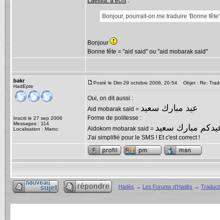
Laetitia. a écrit
:
Bonjour, pourrait-on me traduire 'Bonne fête
Bonjour
Bonne fête = "aid said" ou "aid mobarak said"
bakr
Posté le Dim 29 octobre 2006, 20:54
Objet : Re: Tradu
HadEpte
Oui, on dit aussi :
عيد مبارك سعيد
Aid mobarak said =
Forme de politesse :
Inscrit le 27 sep 2006
Messages : 114
يدكم مبارك سعيد
Aidokom mobarak said =
Localisation : Maroc
J'ai simplifié pour le SMS ! Et c'est correct !
Hadès
→
Les Forums d'Hadès
→
Traduct