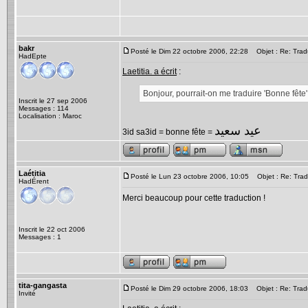
bakr
Posté le Dim 22 octobre 2006, 22:28
Objet : Re: Tradu
HadEpte
Laetitia. a écrit
:
Bonjour, pourrait-on me traduire 'Bonne fête
Inscrit le 27 sep 2006
Messages : 114
Localisation : Maroc
عيد سعيد
3id sa3id = bonne fête =
Laétitia
Posté le Lun 23 octobre 2006, 10:05
Objet : Re: Tradu
HadÉrent
Merci beaucoup pour cette traduction !
Inscrit le 22 oct 2006
Messages : 1
tita-gangasta
Posté le Dim 29 octobre 2006, 18:03
Objet : Re: Tradu
Invité