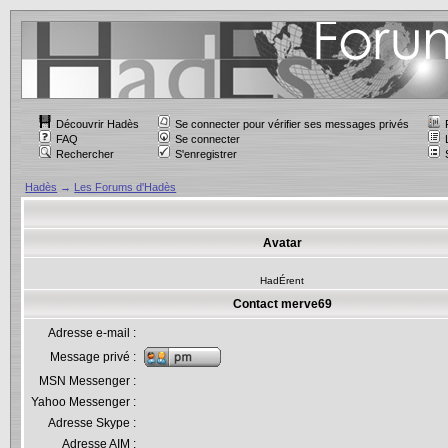
Découvrir Hadès
Se connecter pour vérifier ses messages privés
FAQ
Se connecter
Rechercher
S'enregistrer
Hadès
→
Les Forums d'Hadès
Avatar
HadÉrent
Contact merve69
Adresse e-mail :
Message privé :
MSN Messenger :
Yahoo Messenger :
Adresse Skype :
Adresse AIM :