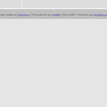
sign réalisé par
DewChugr
/ Forum généré par
phpBB
© 2001-2008 / Traduction par
phpBB-fr.c