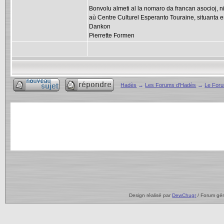
Bonvolu almeti al la nomaro da francan asocioj, 
aù Centre Culturel Esperanto Touraine, situanta e
Dankon
Pierrette Formen
Hadès
→
Les Forums d'Hadès
→
Le For
Design réalisé par
DewChugr
/ Forum gé