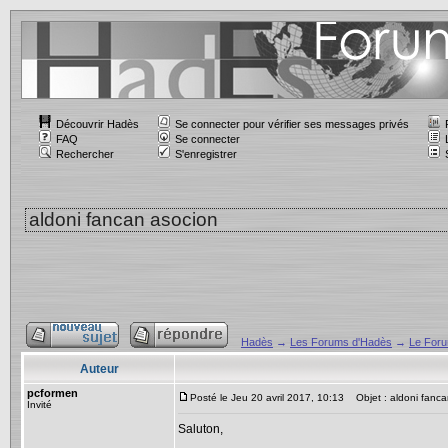
Découvrir Hadès
Se connecter pour vérifier ses messages privés
FAQ
Se connecter
Rechercher
S'enregistrer
aldoni fancan asocion
Hadès
→
Les Forums d'Hadès
→
Le For
Auteur
pcformen
Posté le Jeu 20 avril 2017, 10:13
Objet : aldoni fanca
Invité
Saluton,