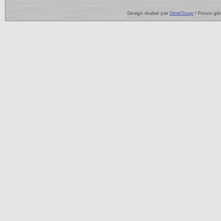
Design réalisé par
DewChugr
/ Forum gé