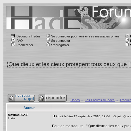
Découvrir Hadès
Se connecter pour vérifier ses messages privés
FAQ
Se connecter
Rechercher
S'enregistrer
Que dieux et les cieux protègent tous ceux que j
Hadès
→
Les Forums d'Hadès
→
Traducti
Auteur
Maxime06230
Posté le Ven 17 septembre 2010, 19:04
Objet : Que di
Invité
Peut-on me traduire : " Que dieux et les cieux prot