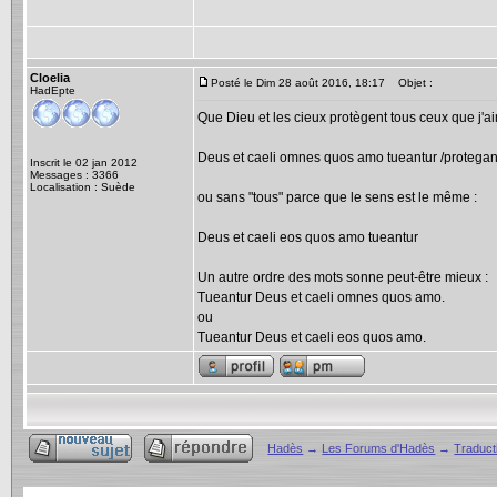
Cloelia
Posté le Dim 28 août 2016, 18:17
Objet :
HadEpte
Que Dieu et les cieux protègent tous ceux que j'a
Deus et caeli omnes quos amo tueantur /protegan
Inscrit le 02 jan 2012
Messages : 3366
Localisation : Suède
ou sans "tous" parce que le sens est le même :
Deus et caeli eos quos amo tueantur
Un autre ordre des mots sonne peut-être mieux :
Tueantur Deus et caeli omnes quos amo.
ou
Tueantur Deus et caeli eos quos amo.
Hadès
→
Les Forums d'Hadès
→
Traducti