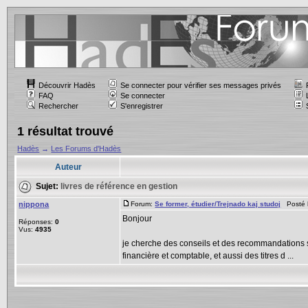
Découvrir Hadès
Se connecter pour vérifier ses messages privés
FAQ
Se connecter
Rechercher
S'enregistrer
1 résultat trouvé
Hadès
→
Les Forums d'Hadès
Auteur
Sujet:
livres de référence en gestion
nippona
Forum:
Se former, étudier/Trejnado kaj studoj
Posté l
Bonjour
Réponses:
0
Vus:
4935
je cherche des conseils et des recommandations sur
financière et comptable, et aussi des titres d ...