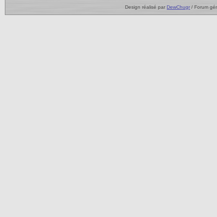
Design réalisé par
DewChugr
/ Forum gé