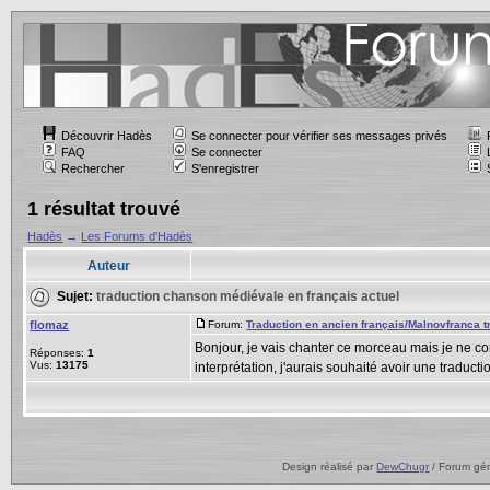
Découvrir Hadès
Se connecter pour vérifier ses messages privés
FAQ
Se connecter
Rechercher
S'enregistrer
1 résultat trouvé
Hadès
→
Les Forums d'Hadès
Auteur
Sujet:
traduction chanson médiévale en français actuel
flomaz
Forum:
Traduction en ancien français/Malnovfranca 
Bonjour, je vais chanter ce morceau mais je ne 
Réponses:
1
Vus:
13175
interprétation, j'aurais souhaité avoir une traductio
Design réalisé par
DewChugr
/ Forum gé