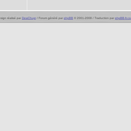
sign réalisé par
DewChugr
/ Forum généré par
phpBB
© 2001-2008 / Traduction par
phpBB-fr.c