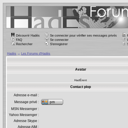
Découvrir Hadès
Se connecter pour vérifier ses messages privés
FAQ
Se connecter
Rechercher
S'enregistrer
Hadès
→
Les Forums d'Hadès
Avatar
HadÉrent
Contact plop
Adresse e-mail :
Message privé :
MSN Messenger :
Yahoo Messenger :
Adresse Skype :
Adresse AIM :